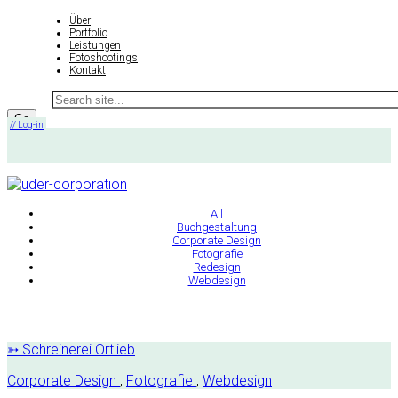
Über
Portfolio
Leistungen
Fotoshootings
Kontakt
// Log-in
All
Buchgestaltung
Corporate Design
Fotografie
Redesign
Webdesign
➳ Schreinerei Ortlieb
Corporate Design
,
Fotografie
,
Webdesign