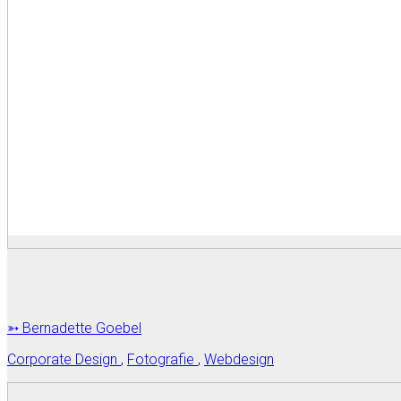
➳ Bernadette Goebel
Corporate Design
,
Fotografie
,
Webdesign