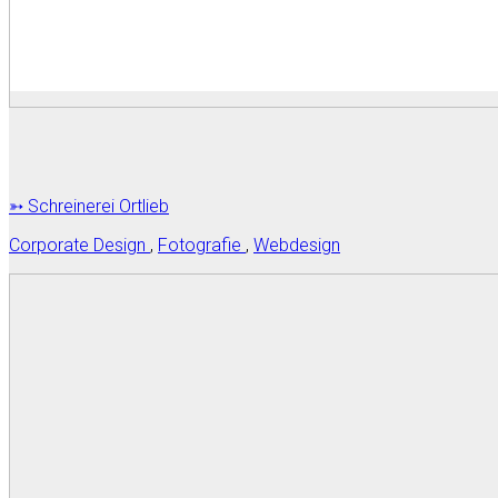
➳ Schreinerei Ortlieb
Corporate Design
,
Fotografie
,
Webdesign