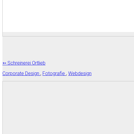
➳ Schreinerei Ortlieb
Corporate Design
,
Fotografie
,
Webdesign