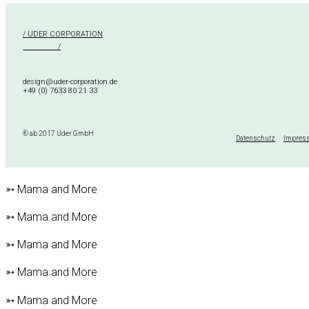
/ UDER CORPORATION
/
design@uder-corporation.de
+49 (0) 7633 80 21 33
® ab 2017 Uder GmbH
Datenschutz
Impres
➳ Mama and More
➳ Mama and More
➳ Mama and More
➳ Mama and More
➳ Mama and More