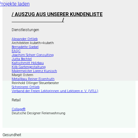
Projekte laden
/ AUSZUG AUS UNSERER KUNDENLISTE
/
Dienstleistungen
Alexander Ortlieb
Architekten kubeth+kubeth
Bernadette Goebel
EAQC
Joachim Schorr Consulting
Jutta Bechtel
Kaltschmitt Holzbau
Kilb Gartengestaltung
Malermeister Lorenz Kunisch
Margit Ostern
Metallbau Reiner Eisenhuth
Reinhold Ollinger Steuerberater
Schreinerei Ortlieb
Verband der Freien Lektorinnen und Lektoren e. V. (VFLL)
Retail
Collage®
Deutsche Designer Ferienwohnung
Gesundheit